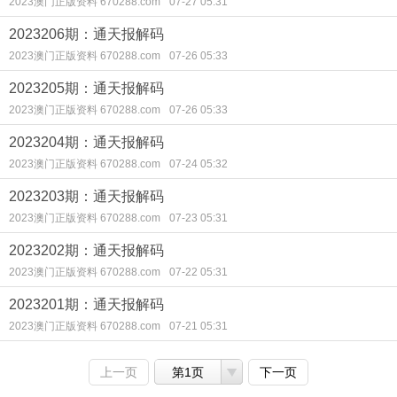
2023澳门正版资料 670288.com
07-27 05:31
2023206期：通天报解码
2023澳门正版资料 670288.com
07-26 05:33
2023205期：通天报解码
2023澳门正版资料 670288.com
07-26 05:33
2023204期：通天报解码
2023澳门正版资料 670288.com
07-24 05:32
2023203期：通天报解码
2023澳门正版资料 670288.com
07-23 05:31
2023202期：通天报解码
2023澳门正版资料 670288.com
07-22 05:31
2023201期：通天报解码
2023澳门正版资料 670288.com
07-21 05:31
上一页
第1页
下一页