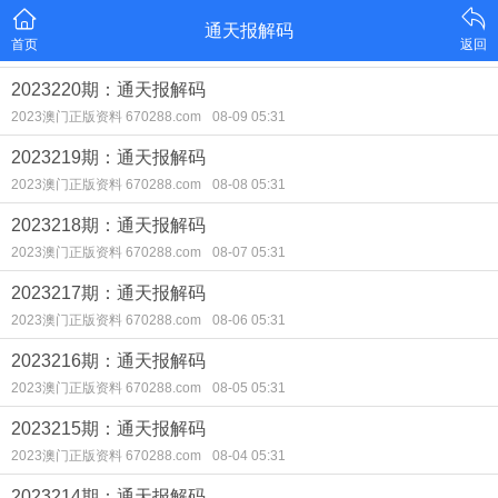
通天报解码
首页
返回
2023220期：通天报解码
2023澳门正版资料 670288.com
08-09 05:31
2023219期：通天报解码
2023澳门正版资料 670288.com
08-08 05:31
2023218期：通天报解码
2023澳门正版资料 670288.com
08-07 05:31
2023217期：通天报解码
2023澳门正版资料 670288.com
08-06 05:31
2023216期：通天报解码
2023澳门正版资料 670288.com
08-05 05:31
2023215期：通天报解码
2023澳门正版资料 670288.com
08-04 05:31
2023214期：通天报解码