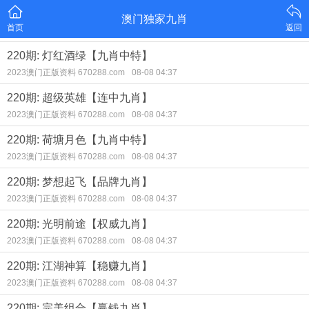
澳门独家九肖
首页
返回
220期: 灯红酒绿【九肖中特】
2023澳门正版资料 670288.com
08-08 04:37
220期: 超级英雄【连中九肖】
2023澳门正版资料 670288.com
08-08 04:37
220期: 荷塘月色【九肖中特】
2023澳门正版资料 670288.com
08-08 04:37
220期: 梦想起飞【品牌九肖】
2023澳门正版资料 670288.com
08-08 04:37
220期: 光明前途【权威九肖】
2023澳门正版资料 670288.com
08-08 04:37
220期: 江湖神算【稳赚九肖】
2023澳门正版资料 670288.com
08-08 04:37
220期: 完美组合【赢钱九肖】