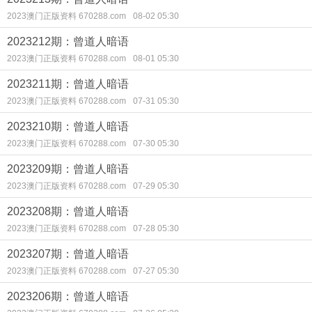
2023澳门正版资料 670288.com
08-02 05:30
2023212期：曾道人暗语
2023澳门正版资料 670288.com
08-01 05:30
2023211期：曾道人暗语
2023澳门正版资料 670288.com
07-31 05:30
2023210期：曾道人暗语
2023澳门正版资料 670288.com
07-30 05:30
2023209期：曾道人暗语
2023澳门正版资料 670288.com
07-29 05:30
2023208期：曾道人暗语
2023澳门正版资料 670288.com
07-28 05:30
2023207期：曾道人暗语
2023澳门正版资料 670288.com
07-27 05:30
2023206期：曾道人暗语