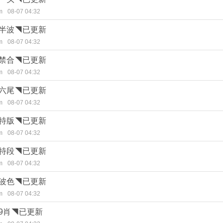
m
08-07 04:32
杀半波◥已更新
m
08-07 04:32
陇禁合◥已更新
m
08-07 04:32
牌六尾◥已更新
m
08-07 04:32
出特版◥已更新
m
08-07 04:32
杀特段◥已更新
m
08-07 04:32
中波色◥已更新
m
08-07 04:32
中9肖◥已更新