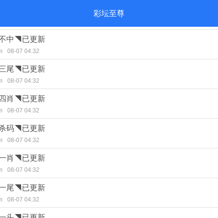
彩坛至尊
五不中◥已更新
m
08-07 04:32
特三尾◥已更新
m
08-07 04:32
特四肖◥已更新
m
08-07 04:32
新杀码◥已更新
m
08-07 04:32
禁一肖◥已更新
m
08-07 04:32
杀一尾◥已更新
m
08-07 04:32
杀一头◥已更新