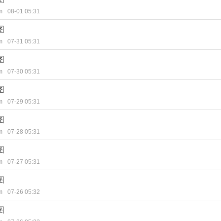
m
08-01 05:31
图
m
07-31 05:31
图
m
07-30 05:31
图
m
07-29 05:31
图
m
07-28 05:31
图
m
07-27 05:31
图
m
07-26 05:32
图