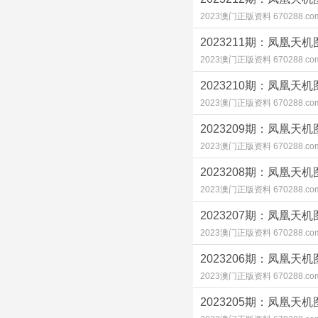
2023澳门正版资料 670288.co
2023211期：凤凰天机
2023澳门正版资料 670288.co
2023210期：凤凰天机
2023澳门正版资料 670288.co
2023209期：凤凰天机
2023澳门正版资料 670288.co
2023208期：凤凰天机
2023澳门正版资料 670288.co
2023207期：凤凰天机
2023澳门正版资料 670288.co
2023206期：凤凰天机
2023澳门正版资料 670288.co
2023205期：凤凰天机