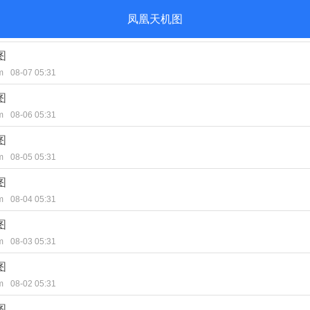
凤凰天机图
图
m
08-07 05:31
图
m
08-06 05:31
图
m
08-05 05:31
图
m
08-04 05:31
图
m
08-03 05:31
图
m
08-02 05:31
图