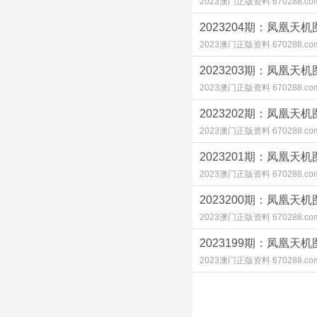
2023澳门正版资料 670288.co
2023204期：凤凰天机
2023澳门正版资料 670288.co
2023203期：凤凰天机
2023澳门正版资料 670288.co
2023202期：凤凰天机
2023澳门正版资料 670288.co
2023201期：凤凰天机
2023澳门正版资料 670288.co
2023200期：凤凰天机
2023澳门正版资料 670288.co
2023199期：凤凰天机
2023澳门正版资料 670288.co